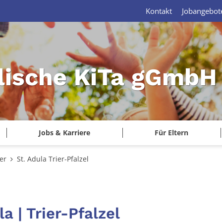
Kontakt
Jobangebot
lische KiTa gGmbH 
Jobs & Karriere
Für Eltern
er
St. Adula Trier-Pfalzel
a | Trier-Pfalzel