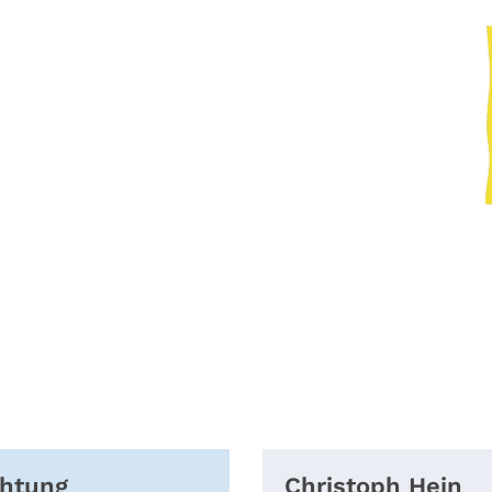
chtung
Christoph
Hein