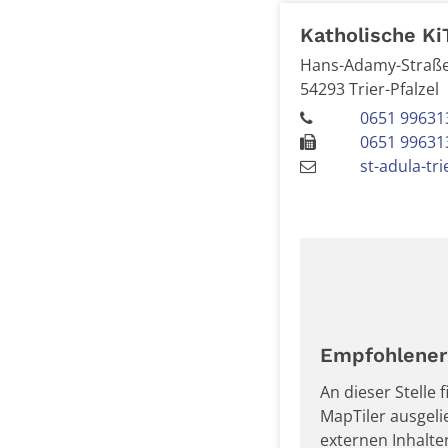
Katholische Ki
Hans-Adamy-Straße
54293
Trier-Pfalzel
0651 99631
0651 99631
st-adula-tr
Empfohlener 
An dieser Stelle
MapTiler ausgel
externen Inhalt