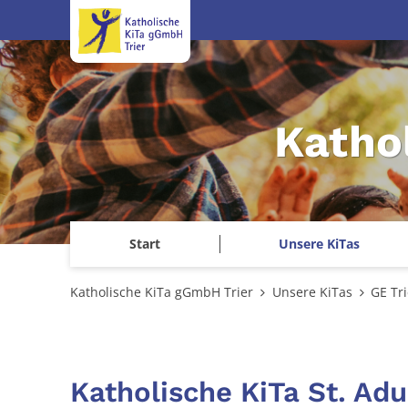
Zum Inhalt springen
Katho
Start
Unsere KiTas
Katholische KiTa gGmbH Trier
Unsere KiTas
GE Tri
Katholische KiTa St. Adul