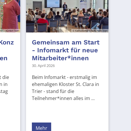
 KiTa gGmbH Trier
© Katholische KiTa gGmbH Trier
 Konz
Gemeinsam am Start
- Infomarkt für neue
äen
Mitarbeiter*innen
30. April 2026
 die
Beim Infomarkt - erstmalig im
n in
ehemaligen Kloster St. Clara in
stag
Trier - stand für die
Teilnehmer*innen alles im ...
Mehr