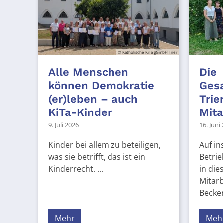
© Katholische KiTa gGmbH Trier
Alle Menschen
Die
können Demokratie
Ges
(er)leben – auch
Trie
KiTa-Kinder
Mita
9. Juli 2026
16. Juni
Kinder bei allem zu beteiligen,
Auf in
was sie betrifft, das ist ein
Betri
Kinderrecht. ...
in die
Mitarb
Becker,
Mehr
Meh