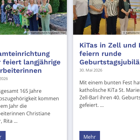
© Katholische KiTa gGmbH Trier
© Katholische
KiTas in Zell und
amteinrichtung
feiern runde
r feiert langjährige
Geburtstagsjubil
rbeiterinnen
30. Mai 2026
 2026
Mit einem bunten Fest hat
katholische KiTa St. Marie
sgesamt 165 Jahre
Zell-Barl ihren 40. Geburt
ebszugehörigkeit kommen
gefeiert. ...
sem Jahr die
eiterinnen Christiane
 Rita ...
r
Mehr