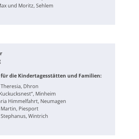
Max und Moritz, Sehlem
r
g
für die Kindertagesstätten und Familien:
. Theresia, Dhron
„Kuckucksnest“, Minheim
aria Himmelfahrt, Neumagen
 Martin, Piesport
. Stephanus, Wintrich