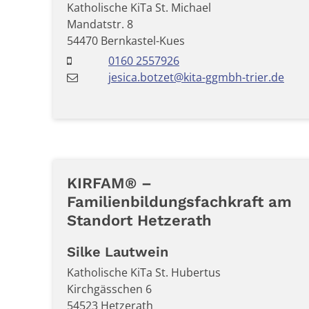
Katholische KiTa St. Michael
Mandatstr. 8
54470
Bernkastel-Kues
0160 2557926
jesica.botzet@kita-ggmbh-trier.de
KIRFAM® –
Familienbildungsfachkraft am
Standort Hetzerath
Silke
Lautwein
Katholische KiTa St. Hubertus
Kirchgässchen 6
54523
Hetzerath