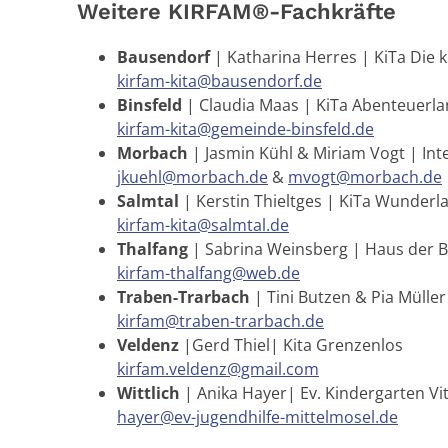
Weitere KIRFAM®-Fachkräfte
Bausendorf
| Katharina Herres | KiTa Die k
kirfam-kita@bausendorf.de
Binsfeld
| Claudia Maas | KiTa Abenteuerla
kirfam-kita@gemeinde-binsfeld.de
Morbach
| Jasmin Kühl & Miriam Vogt | Int
jkuehl@morbach.de
&
mvogt@morbach.de
Salmtal
| Kerstin Thieltges | KiTa Wunderl
kirfam-kita@salmtal.de
Thalfang
| Sabrina Weinsberg | Haus der 
kirfam-thalfang@web.de
Traben-Trarbach
| Tini Butzen & Pia Mülle
kirfam@traben-trarbach.de
Veldenz
|Gerd Thiel| Kita Grenzenlos
kirfam.veldenz@gmail.com
Wittlich
| Anika Hayer| Ev. Kindergarten Vit
hayer@ev-jugendhilfe-mittelmosel.de