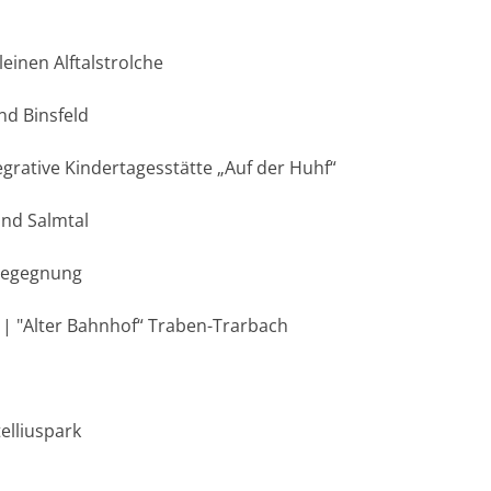
leinen Alftalstrolche
nd Binsfeld
egrative Kindertagesstätte „Auf der Huhf“
and Salmtal
Begegnung
r | "Alter Bahnhof“ Traben-Trarbach
elliuspark