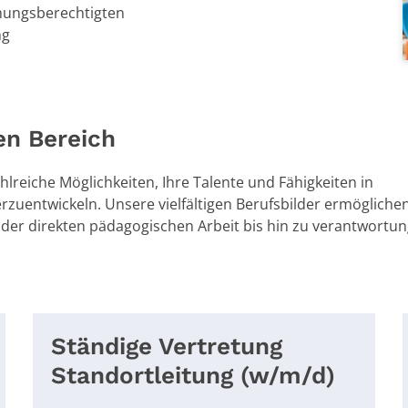
hungsberechtigten
ng
en Bereich
ahlreiche Mögl
ichkeiten, Ihre
Talente und Fähi
gkeiten in
rzuentwickeln. Unse
re vielfältigen Beru
fsbilder ermö
gliche
 der
direkten pädagogischen Arbe
it bis hin zu
verantwortun
Ständige Vertretung
Standortleitung (w/m/d)