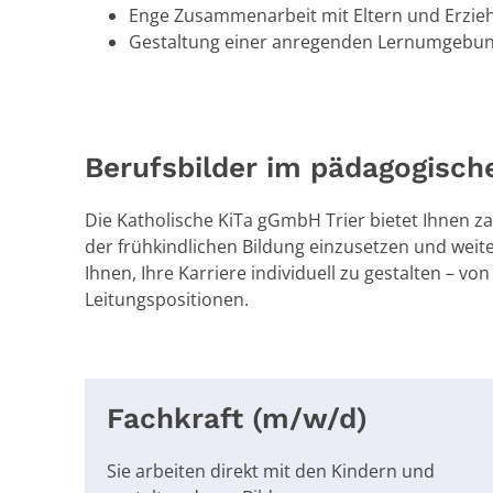
Enge Zusammenarbeit mit Eltern und Erzie
Gestaltung einer anregenden Lernumgebu
Berufsbilder im pädagogisch
Die Katholische Ki
Ta gGmbH Trie
r bietet Ihne
n z
der
frühkindlichen Bild
ung einzusetzen und
weite
Ihne
n, Ihre Karriere indi
viduell zu gest
alten – von
Leit
ungspositionen.
Fachkraft (m/w/d)
Sie arbeiten dire
kt mit den Kind
ern und