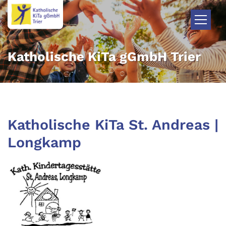
Zum Inhalt springen
Katholische KiTa gGmbH Trier
Katholische KiTa St. Andreas |
Longkamp