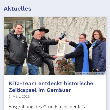
Aktuelles
© Katholische KiTa gGmbH Trier
KiTa-Team entdeckt historische
Zeitkapsel im Gemäuer
2. März 2026
Ausgrabung des Grundsteins der KiTa