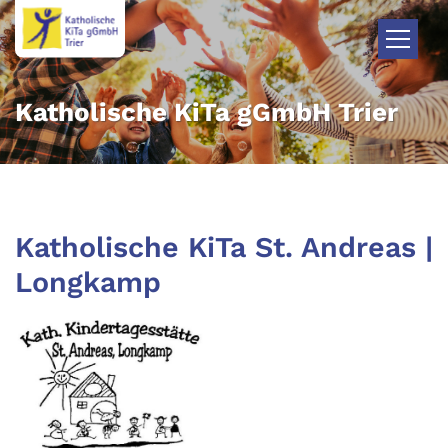
Zum Inhalt springen
Katholische KiTa gGmbH Trier
Katholische KiTa St. Andreas |
Longkamp