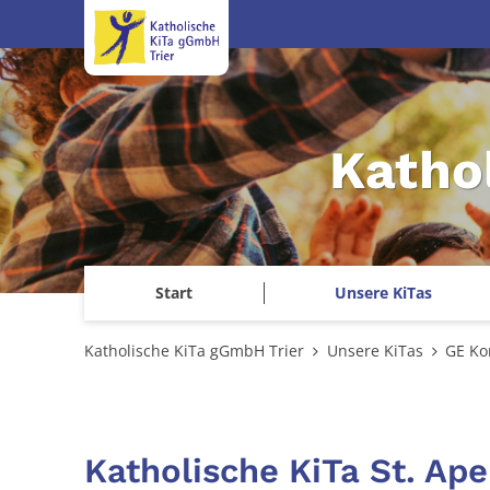
Zum Inhalt springen
Katho
Start
Unsere KiTas
Katholische KiTa gGmbH Trier
Unsere KiTas
GE Ko
Katholische KiTa St. Ape