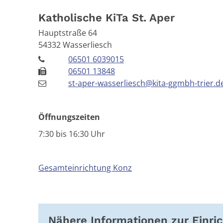
Katholische KiTa St. Aper
Hauptstraße 64
54332
Wasserliesch
06501 6039015
06501 13848
st-aper-wasserliesch@kita-ggmbh-trier.d
Öffnungszeiten
7:30 bis 16:30 Uhr
Gesamteinrichtung Konz
Nähere Informationen zur Einri