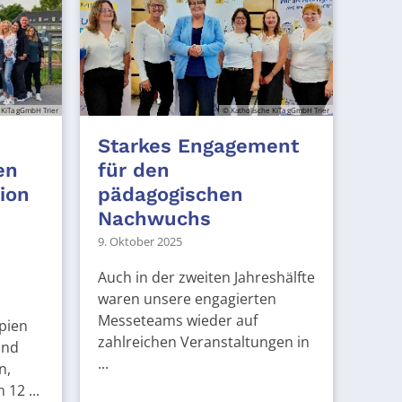
 KiTa gGmbH Trier
© Katholische KiTa gGmbH Trier
Starkes Engagement
en
für den
tion
pädagogischen
Nachwuchs
9. Oktober 2025
Auch in der zweiten Jahreshälfte
waren unsere engagierten
Messeteams wieder auf
pien
zahlreichen Veranstaltungen in
und
...
n,
12 ...