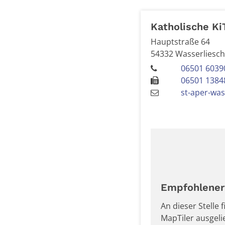
Katholische Ki
Hauptstraße 64
54332
Wasserliesc
06501 6039
06501 1384
st-aper-was
Empfohlener 
An dieser Stelle
MapTiler ausgel