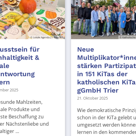
© Lokale Agenda 21 Trier e.V.
© Katholische
sstsein für
Neue
haltigkeit &
Multiplikator*inn
ale
stärken Partizipa
antwortung
in 151 KiTas der
ern
katholischen KiTa
gGmbH Trier
mber 2025
21. Oktober 2025
esunde Mahlzeiten,
nale Produkte und
Wie demokratische Prinzi
ste Beschaffung zu
schon in der KiTa gelebt 
er Nächstenliebe und
umgesetzt werden könne
ltiger ...
lernen in den kommenden 