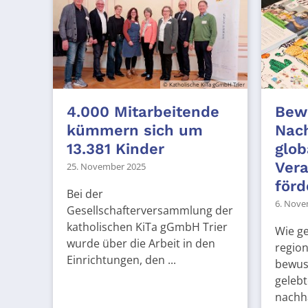
© Katholische KiTa gGmbH Trier
4.000 Mitarbeitende
Bewu
kümmern sich um
Nach
13.381 Kinder
glob
Ver
25. November 2025
förd
Bei der
6. Nove
Gesellschafterversammlung der
katholischen KiTa gGmbH Trier
Wie g
wurde über die Arbeit in den
regio
Einrichtungen, den ...
bewus
gelebt
nachha