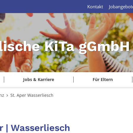
Kontakt
Jobangebot
lische KiTa gGmbH 
Jobs & Karriere
Für Eltern
nz
St. Aper Wasserliesch
r | Wasserliesch