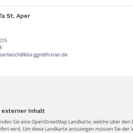
Ta St. Aper
h
015
8
serliesch@kita-ggmbh-trier.de
externer Inhalt
 finden Sie eine OpenStreetMap Landkarte, welche über den D
iefert wird. Um diese Landkarte anzuzeigen müssen Sie de