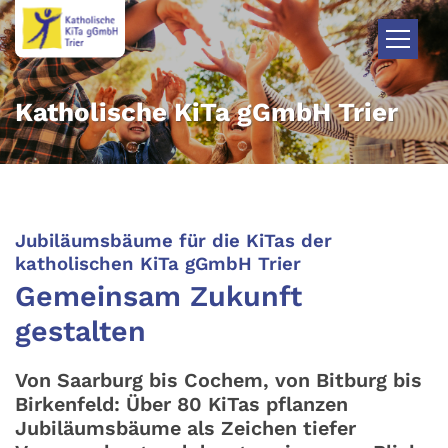
Zum Inhalt springen
Katholische KiTa gGmbH Trier
Jubiläumsbäume für die KiTas der
:
katholischen KiTa gGmbH Trier
Gemeinsam Zukunft
gestalten
Von Saarburg bis Cochem, von Bitburg bis
Birkenfeld: Über 80 KiTas pflanzen
Jubiläumsbäume als Zeichen tiefer