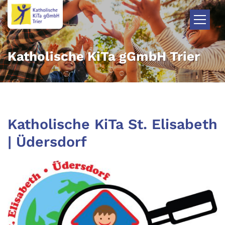
Zum Inhalt springen
Katholische KiTa gGmbH Trier
Katholische KiTa St. Elisabeth
| Üdersdorf