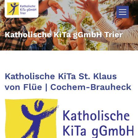
Zum Inhalt springen
Katholische KiTa gGmbH Trier
Katholische KiTa St. Klaus
von Flüe | Cochem-Brauheck