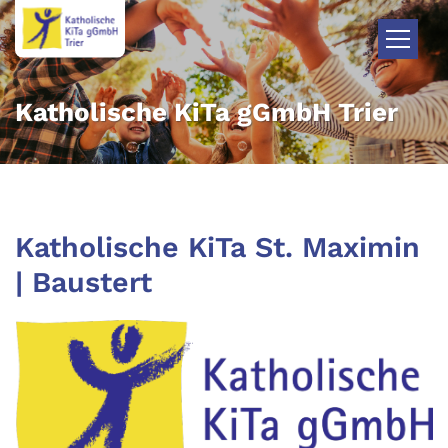
Zum Inhalt springen
Katholische KiTa gGmbH Trier
Katholische KiTa St. Maximin
| Baustert