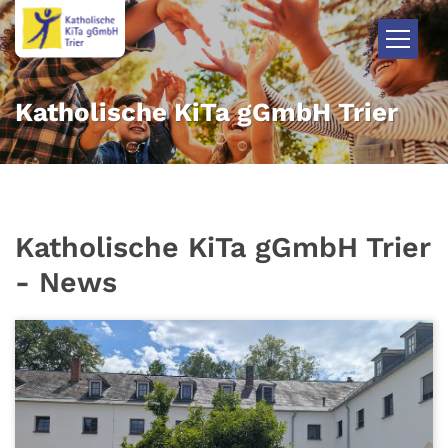
Zum Inhalt springen
Katholische KiTa gGmbH Trier
Katholische KiTa gGmbH Trier
- News