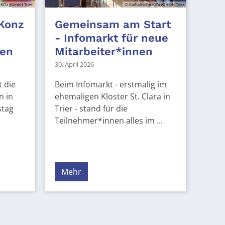
 KiTa gGmbH Trier
© Katholische KiTa gGmbH Trier
 Konz
Gemeinsam am Start
- Infomarkt für neue
äen
Mitarbeiter*innen
30. April 2026
 die
Beim Infomarkt - erstmalig im
n in
ehemaligen Kloster St. Clara in
stag
Trier - stand für die
Teilnehmer*innen alles im ...
Mehr