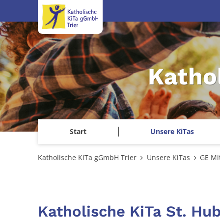
Zum Inhalt springen
Katho
Start
Unsere KiTas
Katholische KiTa gGmbH Trier
Unsere KiTas
GE Mi
Katholische KiTa St. Hub