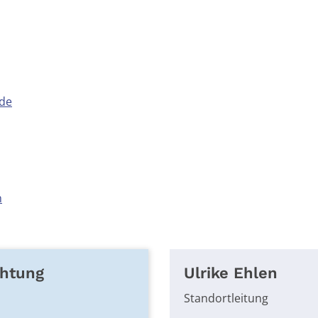
.de
h
chtung
Ulrike
Ehlen
Standortleitung