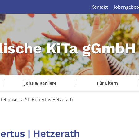
Kontakt
Jobangebot
lische KiTa gGmbH 
Jobs & Karriere
Für Eltern
ttelmosel
St. Hubertus Hetzerath
ertus | Hetzerath