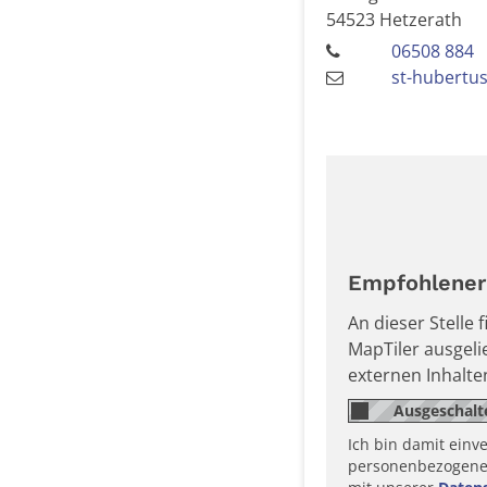
54523
Hetzerath
06508 884
st-hubertu
Empfohlener 
An dieser Stelle
MapTiler ausgel
externen Inhalt
Ich bin damit einv
personenbezogene D