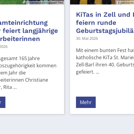
© Katholische KiTa gGmbH Trier
© Katholische
KiTas in Zell und
amteinrichtung
feiern runde
r feiert langjährige
Geburtstagsjubil
rbeiterinnen
30. Mai 2026
 2026
Mit einem bunten Fest hat
katholische KiTa St. Marie
sgesamt 165 Jahre
Zell-Barl ihren 40. Geburt
ebszugehörigkeit kommen
gefeiert. ...
sem Jahr die
eiterinnen Christiane
 Rita ...
r
Mehr