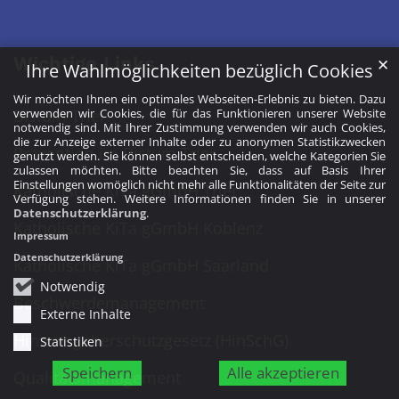
Wichtige Links
✕
Ihre Wahlmöglichkeiten bezüglich Cookies
Wir möchten Ihnen ein optimales Webseiten-Erlebnis zu bieten. Dazu
Bistum Trier
verwenden wir Cookies, die für das Funktionieren unserer Website
notwendig sind. Mit Ihrer Zustimmung verwenden wir auch Cookies,
die zur Anzeige externer Inhalte oder zu anonymen Statistikzwecken
Prävention im Bistum Trier
genutzt werden. Sie können selbst entscheiden, welche Kategorien Sie
zulassen möchten. Bitte beachten Sie, dass auf Basis Ihrer
Einstellungen womöglich nicht mehr alle Funktionalitäten der Seite zur
Katholische KiTa gGmbH Trier
Verfügung stehen. Weitere Informationen finden Sie in unserer
Datenschutzerklärung
.
Katholische KiTa gGmbH Koblenz
Impressum
Datenschutzerklärung
Katholische KiTa gGmbH Saarland
Notwendig
Beschwerdemanagement
Externe Inhalte
Hinweisgeberschutzgesetz (HinSchG)
Statistiken
Speichern
Alle akzeptieren
Qualitätsmanagement