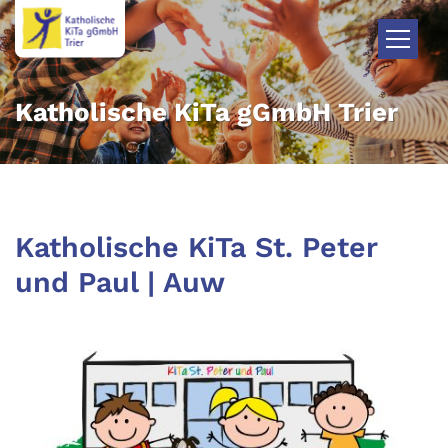
Zum Inhalt springen
Katholische KiTa gGmbH Trier
Katholische KiTa St. Peter
und Paul | Auw