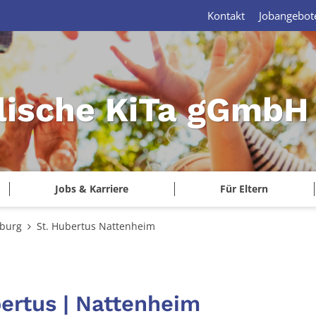
Kontakt
Jobangebot
lische KiTa gGmbH 
Jobs & Karriere
Für Eltern
tburg
St. Hubertus Nattenheim
bertus | Nattenheim