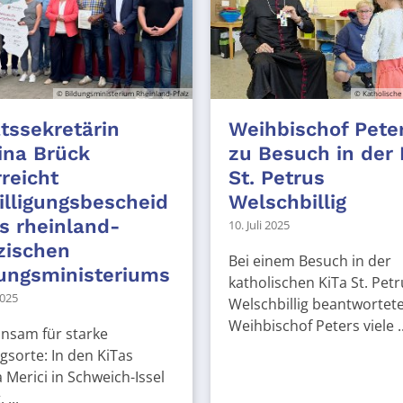
© Bildungsministerium Rheinland-Pfalz
© Katholische
tssekretärin
Weihbischof Pete
ina Brück
zu Besuch in der 
reicht
St. Petrus
lligungsbescheid
Welschbillig
s rheinland-
10. Juli 2025
zischen
Bei einem Besuch in der
ungsministeriums
katholischen KiTa St. Petr
2025
Welschbillig beantwortet
Weihbischof Peters viele ..
nsam für starke
gsorte: In den KiTas
 Merici in Schweich-Issel
 ...