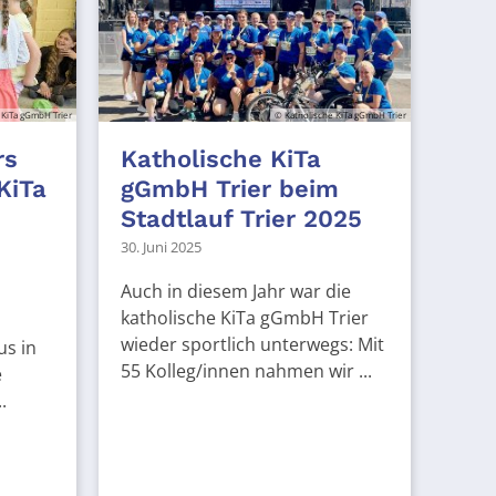
 KiTa gGmbH Trier
© Katholische KiTa gGmbH Trier
rs
Katholische KiTa
KiTa
gGmbH Trier beim
Stadtlauf Trier 2025
30. Juni 2025
Auch in diesem Jahr war die
katholische KiTa gGmbH Trier
wieder sportlich unterwegs: Mit
us in
55 Kolleg/innen nahmen wir ...
e
.