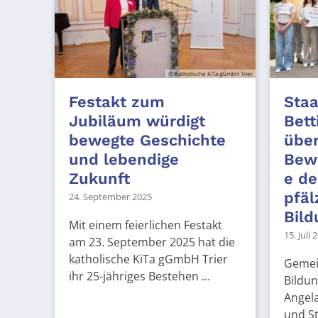
© Katholische KiTa gGmbH Trier
Festakt zum
Staa
Jubiläum würdigt
Bett
bewegte Geschichte
über
und lebendige
Bewi
Zukunft
e de
pfäl
24. September 2025
Bild
Mit einem feierlichen Festakt
15. Juli 
am 23. September 2025 hat die
katholische KiTa gGmbH Trier
Gemei
ihr 25-jähriges Bestehen ...
Bildun
Angela
und St.