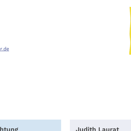
r.de
chtung
Judith
Laurat