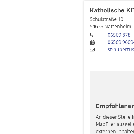
Katholische Ki
Schulstraße 10
54636
Nattenheim
06569 878
06569 9609
st-hubertu
Empfohlener 
An dieser Stelle
MapTiler ausgel
externen Inhalt