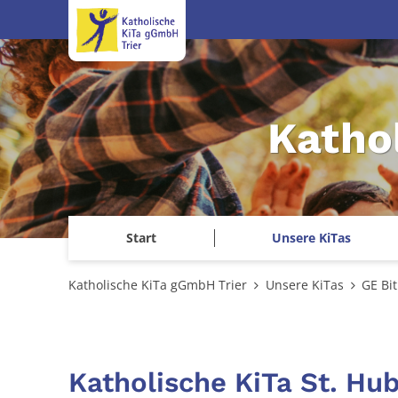
Zum Inhalt springen
Katho
Start
Unsere KiTas
Katholische KiTa gGmbH Trier
Unsere KiTas
GE Bi
Katholische KiTa St. Hu