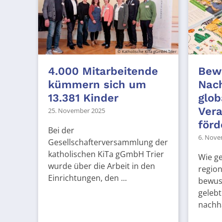
© Katholische KiTa gGmbH Trier
4.000 Mitarbeitende
Bewu
kümmern sich um
Nach
13.381 Kinder
glob
Ver
25. November 2025
förd
Bei der
6. Nove
Gesellschafterversammlung der
katholischen KiTa gGmbH Trier
Wie g
wurde über die Arbeit in den
regio
Einrichtungen, den ...
bewus
gelebt
nachha