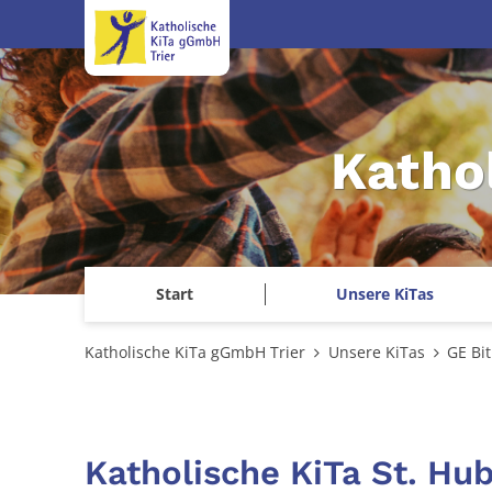
Zum Inhalt springen
Katho
Start
Unsere KiTas
Katholische KiTa gGmbH Trier
Unsere KiTas
GE Bi
Katholische KiTa St. Hu