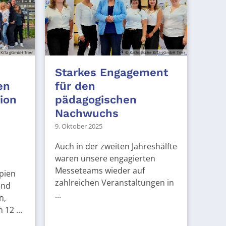
 KiTa gGmbH Trier
© Katholische KiTa gGmbH Trier
Starkes Engagement
en
für den
tion
pädagogischen
Nachwuchs
9. Oktober 2025
Auch in der zweiten Jahreshälfte
waren unsere engagierten
Messeteams wieder auf
pien
zahlreichen Veranstaltungen in
und
...
n,
12 ...