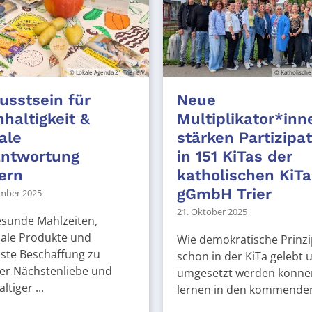
© Lokale Agenda 21 Trier e.V.
© Katholische
sstsein für
Neue
haltigkeit &
Multiplikator*inn
ale
stärken Partizipa
antwortung
in 151 KiTas der
ern
katholischen KiTa
gGmbH Trier
mber 2025
21. Oktober 2025
esunde Mahlzeiten,
nale Produkte und
Wie demokratische Prinzi
ste Beschaffung zu
schon in der KiTa gelebt 
er Nächstenliebe und
umgesetzt werden könne
ltiger ...
lernen in den kommenden 