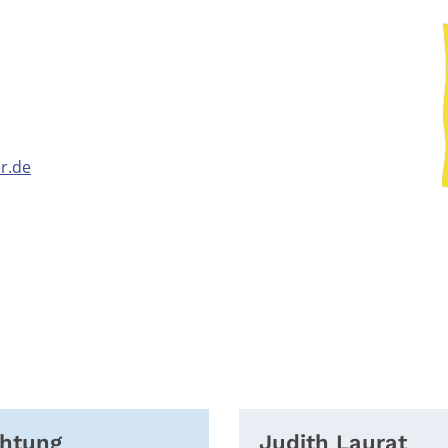
r.de
chtung
Judith
Laurat