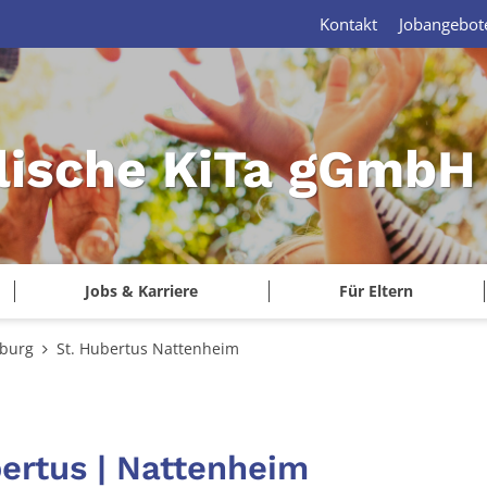
Kontakt
Jobangebot
lische KiTa gGmbH 
Jobs & Karriere
Für Eltern
tburg
St. Hubertus Nattenheim
bertus | Nattenheim