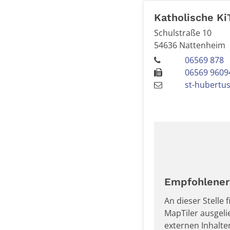
Katholische Ki
Schulstraße 10
54636
Nattenheim
06569 878
06569 9609
st-hubertu
Empfohlener 
An dieser Stelle
MapTiler ausgel
externen Inhalt