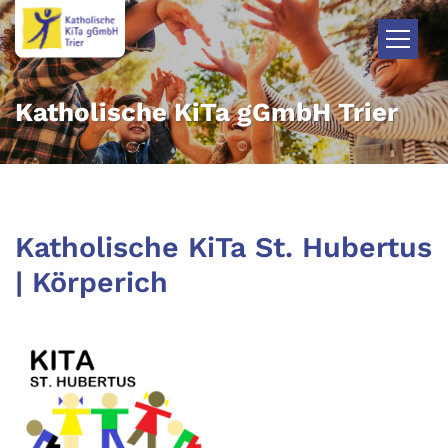
Zum Inhalt springen
Katholische KiTa gGmbH Trier
Katholische KiTa St. Hubertus
| Körperich