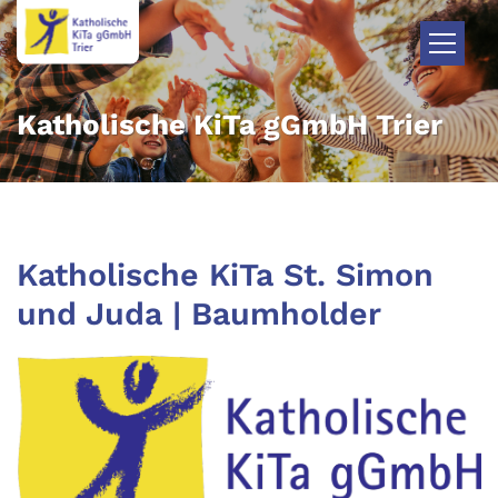
Zum Inhalt springen
Katholische KiTa gGmbH Trier
Katholische KiTa St. Simon
und Juda | Baumholder