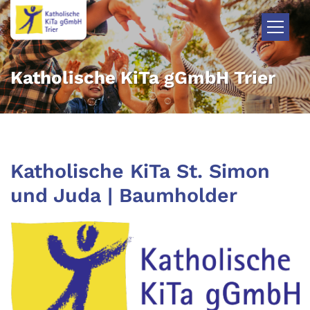
Zum Inhalt springen
Katholische KiTa gGmbH Trier
Katholische KiTa St. Simon
und Juda | Baumholder