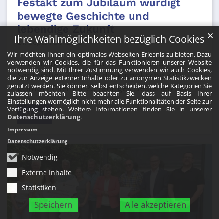
Festakt zum Jubiläum würdigt
bewegte Geschichte und
lebendige Zukunft
✕
Ihre Wahlmöglichkeiten bezüglich Cookies
24. September 2025
Wir möchten Ihnen ein optimales Webseiten-Erlebnis zu bieten. Dazu
Mit einem feierlichen Festakt am 23.
verwenden wir Cookies, die für das Funktionieren unserer Website
notwendig sind. Mit Ihrer Zustimmung verwenden wir auch Cookies,
September 2025 hat die katholische KiTa
die zur Anzeige externer Inhalte oder zu anonymen Statistikzwecken
genutzt werden. Sie können selbst entscheiden, welche Kategorien Sie
gGmbH Trier ihr 25-jähriges Bestehen ...
zulassen möchten. Bitte beachten Sie, dass auf Basis Ihrer
Einstellungen womöglich nicht mehr alle Funktionalitäten der Seite zur
Verfügung stehen. Weitere Informationen finden Sie in unserer
Mehr
Datenschutzerklärung
.
Impressum
Datenschutzerklärung
Notwendig
Externe Inhalte
Statistiken
Speichern
Alle akzeptieren