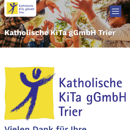
Zum Inhalt springen
Katholische KiTa gGmbH Trier
Vielen Dank für Ihre