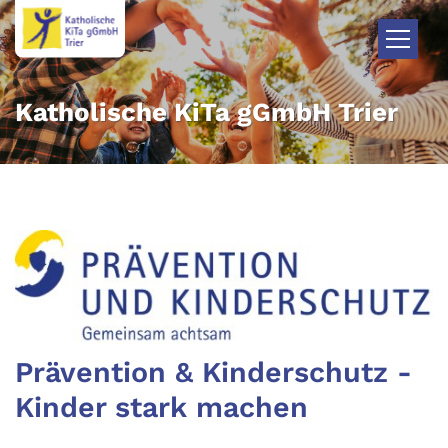
Zum Inhalt springen
Katholische KiTa gGmbH Trier
Prävention & Kinderschutz -
Kinder stark machen