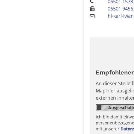
06501 1578
06501 9456
hl-karl-lwa
Empfohlener 
An dieser Stelle
MapTiler ausgel
externen Inhalt
Ich bin damit einv
personenbezogene D
mit unserer
Daten