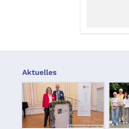
Aktuelles
© Katholische KiTa gGmbH Trier