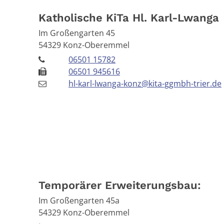
Katholische KiTa Hl. Karl-Lwanga
Im Großengarten 45
54329
Konz-Oberemmel
06501 15782
06501 945616
hl-karl-lwanga-konz@kita-ggmbh-trier.de
Temporärer Erweiterungsbau:
Im Großengarten 45a
54329
Konz-Oberemmel