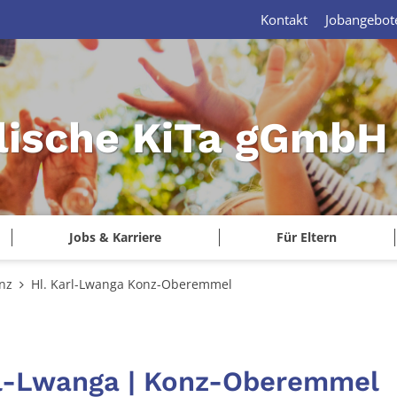
Kontakt
Jobangebot
lische KiTa gGmbH 
Jobs & Karriere
Für Eltern
nz
Hl. Karl-Lwanga Konz-Oberemmel
arl-Lwanga | Konz-Oberemmel