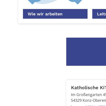
Wie wir arbeiten
Leit
Katholische Ki
Im Großengarten 4
54329
Konz-Obere