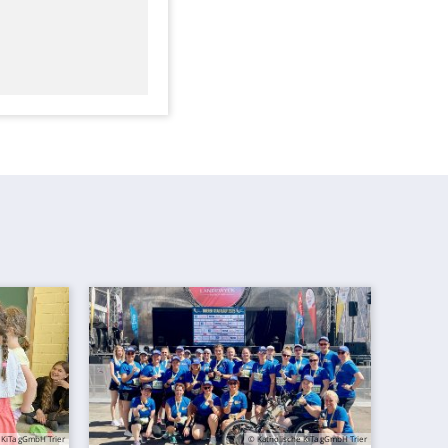
 KiTa gGmbH Trier
© Katholische KiTa gGmbH Trier