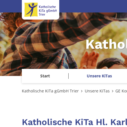
Zum Inhalt springen
Katho
Start
Unsere KiTas
Katholische KiTa gGmbH Trier
Unsere KiTas
GE Ko
Katholische KiTa Hl. K