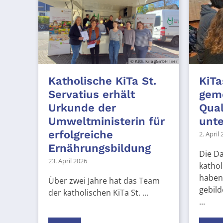
© Kath. KiTa gGmbH Trier
Katholische KiTa St.
KiTa
Servatius erhält
gem
Urkunde der
Qual
Umweltministerin für
unt
erfolgreiche
2. April
Ernährungsbildung
Die D
23. April 2026
kathol
haben 
Über zwei Jahre hat das Team
gebild
der katholischen KiTa St. ...
...