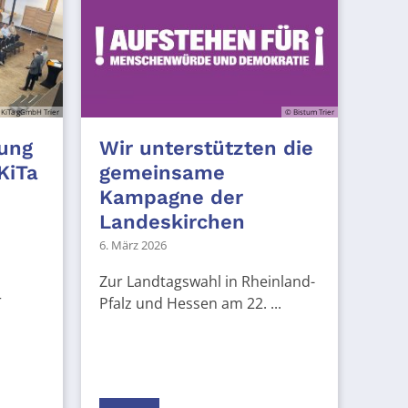
 KiTa gGmbH Trier
© Bistum Trier
ung
Wir unterstützten die
KiTa
gemeinsame
Kampagne der
Landeskirchen
6. März 2026
Zur Landtagswahl in Rheinland-
r
Pfalz und Hessen am 22. ...