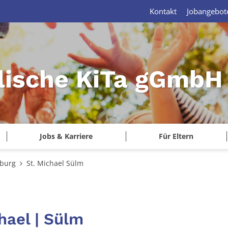
Kontakt
Jobangebot
lische KiTa gGmbH 
Jobs & Karriere
Für Eltern
tburg
St. Michael Sülm
hael | Sülm