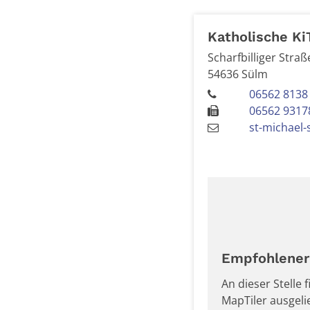
Katholische Ki
Scharfbilliger Straß
54636
Sülm
06562 8138
06562 9317
st-michael
Empfohlener 
An dieser Stelle
MapTiler ausgel