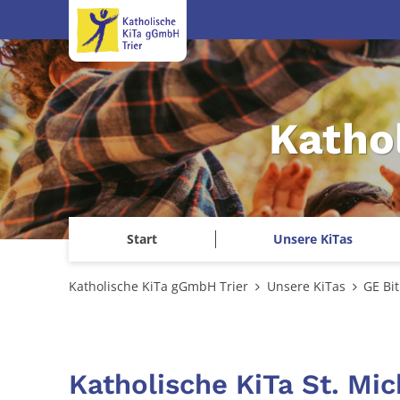
Zum Inhalt springen
Katho
Start
Unsere KiTas
Katholische KiTa gGmbH Trier
Unsere KiTas
GE Bi
Katholische KiTa St. Mic