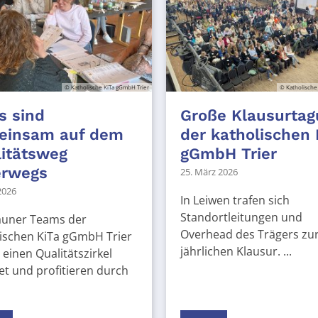
© Katholische KiTa gGmbH Trier
© Katholische
s sind
Große Klausurtag
einsam auf dem
der katholischen 
itätsweg
gGmbH Trier
erwegs
25. März 2026
 2026
In Leiwen trafen sich
Standortleitungen und
auner Teams der
Overhead des Trägers zu
ischen KiTa gGmbH Trier
jährlichen Klausur. ...
einen Qualitätszirkel
et und profitieren durch