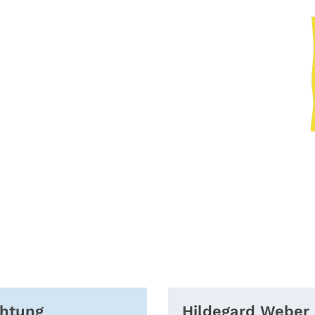
chtung
Hildegard
Weber