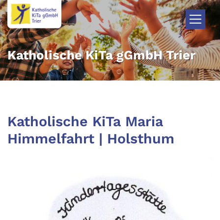
Zum Inhalt springen
Katholische KiTa gGmbH Trier
Katholische KiTa Maria
Himmelfahrt | Holsthum