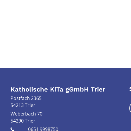
Katholische KiTa gGmbH Trier
Postfach 2365
54213 Trier
Weberbach 70
54290
Trier
0651 9998750