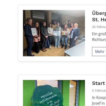
Überg
St. H
20. Febru
Ein gro
Richtun
Mehr
Start
5. Februa
In Koop
Josef i