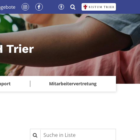
ngebote
 Trier
pport
Mitarbeitervertretung
Suche in Liste