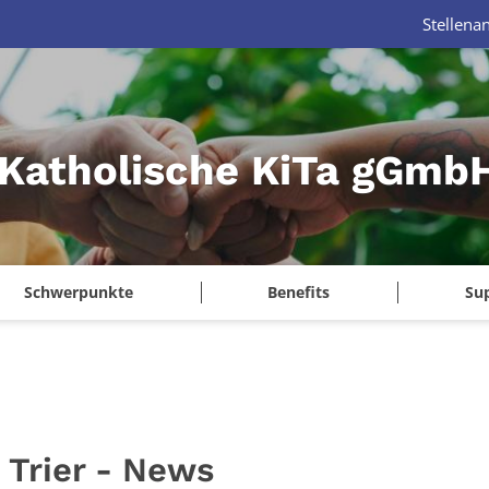
Stellena
Katholische KiTa gGmbH
Schwerpunkte
Benefits
Su
 Trier - News