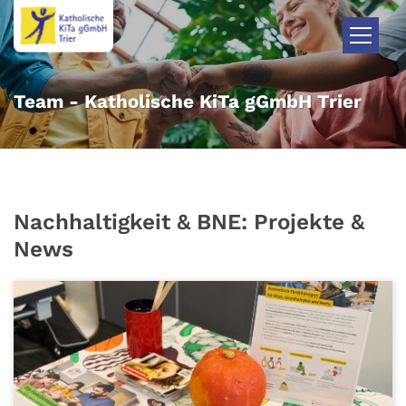
Zum Inhalt springen
Team - Katholische KiTa gGmbH Trier
Nachhaltigkeit & BNE: Projekte &
News