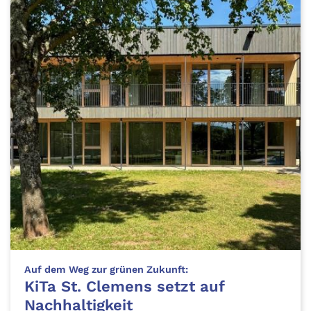
:
Auf dem Weg zur grünen Zukunft:
KiTa St. Clemens setzt auf
Nachhaltigkeit