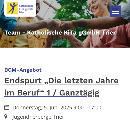
Zum Inhalt springen
Team - Katholische KiTa gGmbH Trier
:
BGM-Angebot
Endspurt „Die letzten Jahre
im Beruf“ 1 / Ganztägig
Datum:
Donnerstag, 5. Juni 2025 9:00 - 17:00
Ort:
Jugendherberge Trier