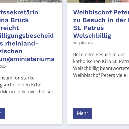
© Bildungsministerium Rheinland-Pfalz
© Katholische
tssekretärin
Weihbischof Pete
ina Brück
zu Besuch in der 
reicht
St. Petrus
lligungsbescheid
Welschbillig
s rheinland-
10. Juli 2025
zischen
Bei einem Besuch in der
ungsministeriums
katholischen KiTa St. Petr
2025
Welschbillig beantwortet
Weihbischof Peters viele ..
nsam für starke
gsorte: In den KiTas
 Merici in Schweich-Issel
 ...
r
Mehr