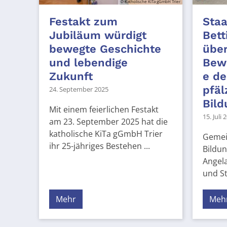
© Katholische KiTa gGmbH Trier
Festakt zum
Staa
Jubiläum würdigt
Bett
bewegte Geschichte
über
und lebendige
Bewi
Zukunft
e de
pfäl
24. September 2025
Bild
Mit einem feierlichen Festakt
15. Juli 
am 23. September 2025 hat die
katholische KiTa gGmbH Trier
Gemei
ihr 25-jähriges Bestehen ...
Bildun
Angela
und St.
Mehr
Meh