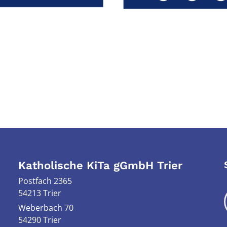
Katholische KiTa gGmbH Trier
Postfach 2365
54213 Trier
Weberbach 70
54290
Trier