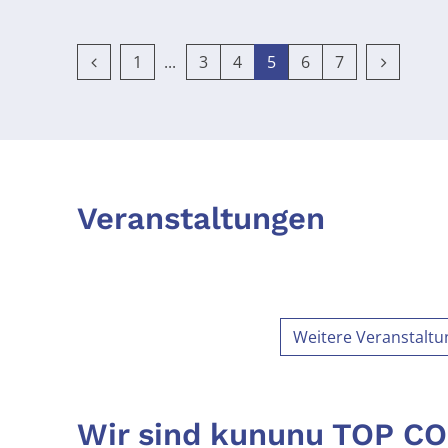
Vorherige Seite
Erste Seite
Nächste 
1
3
4
5
6
7
Veranstaltungen
Weitere Veranstalt
Wir sind kununu TOP C