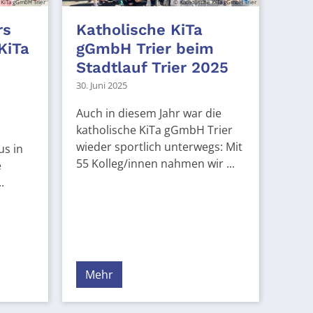
 KiTa gGmbH Trier
© Katholische KiTa gGmbH Trier
rs
Katholische KiTa
KiTa
gGmbH Trier beim
Stadtlauf Trier 2025
30. Juni 2025
Auch in diesem Jahr war die
katholische KiTa gGmbH Trier
wieder sportlich unterwegs: Mit
us in
55 Kolleg/innen nahmen wir ...
e
.
Mehr