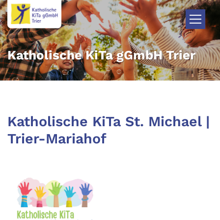
Zum Inhalt springen
Katholische KiTa gGmbH Trier
Katholische KiTa St. Michael |
Trier-Mariahof