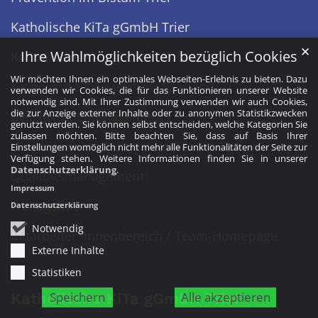
Katholische KiTa gGmbH Trier
✕
Ihre Wahlmöglichkeiten bezüglich Cookies
Katholische KiTa gGmbH Koblenz
Wir möchten Ihnen ein optimales Webseiten-Erlebnis zu bieten. Dazu
Katholische KiTa gGmbH Saarland
verwenden wir Cookies, die für das Funktionieren unserer Website
notwendig sind. Mit Ihrer Zustimmung verwenden wir auch Cookies,
die zur Anzeige externer Inhalte oder zu anonymen Statistikzwecken
Beschwerdemanagement
genutzt werden. Sie können selbst entscheiden, welche Kategorien Sie
zulassen möchten. Bitte beachten Sie, dass auf Basis Ihrer
Hinweisgeberschutzgesetz (HinSchG)
Einstellungen womöglich nicht mehr alle Funktionalitäten der Seite zur
Verfügung stehen. Weitere Informationen finden Sie in unserer
Datenschutzerklärung
.
Qualitätsmanagement
Impressum
Freitagsinfo
Datenschutzerklärung
Notwendig
Mitarbeiter*innenbereich / Team-Homepage
Externe Inhalte
Statistiken
Speichern
Alle akzeptieren
Katholische KiTa gGmbH Trier