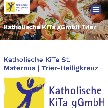
Zum Inhalt springen
Katholische KiTa gGmbH Trier
Katholische KiTa St.
Maternus | Trier-Heiligkreuz