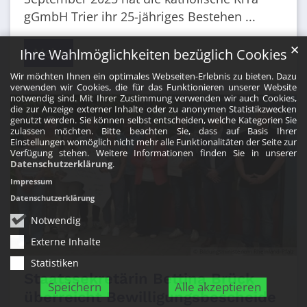
gGmbH Trier ihr 25-jähriges Bestehen ...
✕
Mehr
Ihre Wahlmöglichkeiten bezüglich Cookies
Wir möchten Ihnen ein optimales Webseiten-Erlebnis zu bieten. Dazu
verwenden wir Cookies, die für das Funktionieren unserer Website
notwendig sind. Mit Ihrer Zustimmung verwenden wir auch Cookies,
die zur Anzeige externer Inhalte oder zu anonymen Statistikzwecken
genutzt werden. Sie können selbst entscheiden, welche Kategorien Sie
zulassen möchten. Bitte beachten Sie, dass auf Basis Ihrer
Einstellungen womöglich nicht mehr alle Funktionalitäten der Seite zur
Verfügung stehen. Weitere Informationen finden Sie in unserer
Datenschutzerklärung
.
Impressum
Datenschutzerklärung
Notwendig
Externe Inhalte
© Bildungsministerium Rheinland-Pfalz
Statistiken
Staatssekretärin Bettina Brück
Speichern
Alle akzeptieren
überreicht Bewilligungsbescheide