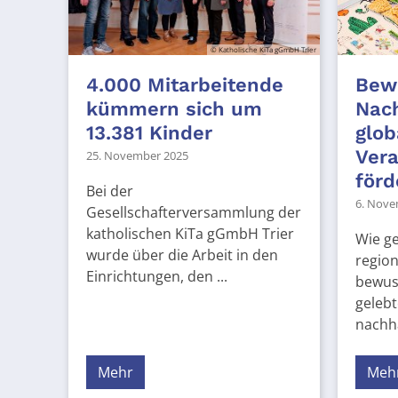
© Katholische KiTa gGmbH Trier
4.000 Mitarbeitende
Bewu
kümmern sich um
Nach
13.381 Kinder
glob
Ver
25. November 2025
förd
Bei der
6. Nove
Gesellschafterversammlung der
katholischen KiTa gGmbH Trier
Wie g
wurde über die Arbeit in den
regio
Einrichtungen, den ...
bewus
gelebt
nachha
Mehr
Meh