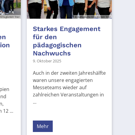
 KiTa gGmbH Trier
© Katholische KiTa gGmbH Trier
Starkes Engagement
en
für den
tion
pädagogischen
Nachwuchs
9. Oktober 2025
Auch in der zweiten Jahreshälfte
waren unsere engagierten
Messeteams wieder auf
pien
zahlreichen Veranstaltungen in
und
...
n,
12 ...
Mehr