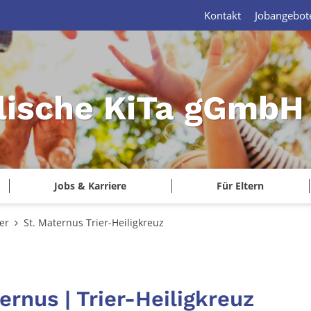
Kontakt
Jobangebot
lische KiTa gGmbH 
Jobs & Karriere
Für Eltern
er
St. Maternus Trier-Heiligkreuz
ernus | Trier-Heiligkreuz