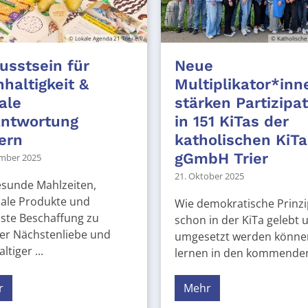
© Lokale Agenda 21 Trier e.V.
© Katholische
sstsein für
Neue
haltigkeit &
Multiplikator*inn
ale
stärken Partizipa
antwortung
in 151 KiTas der
ern
katholischen KiTa
gGmbH Trier
mber 2025
21. Oktober 2025
esunde Mahlzeiten,
nale Produkte und
Wie demokratische Prinzi
ste Beschaffung zu
schon in der KiTa gelebt 
er Nächstenliebe und
umgesetzt werden könne
ltiger ...
lernen in den kommenden 
r
Mehr