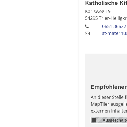
Katholische Ki
Karlsweg 19
54295
Trier-Heiligk
0651 36622
st-maternus
Empfohlener 
An dieser Stelle
MapTiler ausgel
externen Inhalt