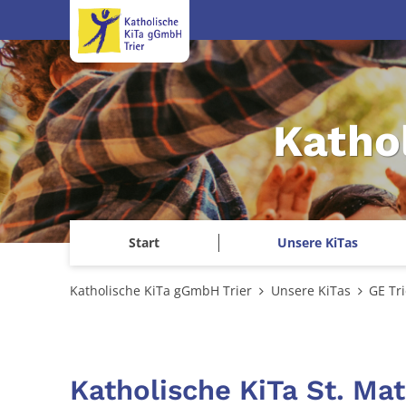
Zum Inhalt springen
Katho
Start
Unsere KiTas
Katholische KiTa gGmbH Trier
Unsere KiTas
GE Tri
Katholische KiTa St. Mat