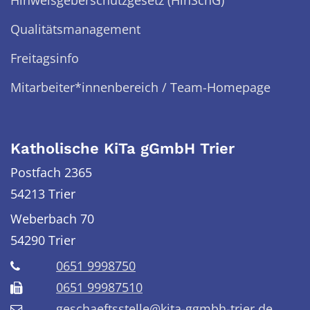
Hinweisgeberschutzgesetz (HinSchG)
Qualitätsmanagement
Freitagsinfo
Mitarbeiter*innenbereich / Team-Homepage
Katholische KiTa gGmbH Trier
Postfach 2365
54213 Trier
Weberbach 70
54290
Trier
0651 9998750
0651 99987510
geschaeftsstelle@kita-ggmbh-trier.de