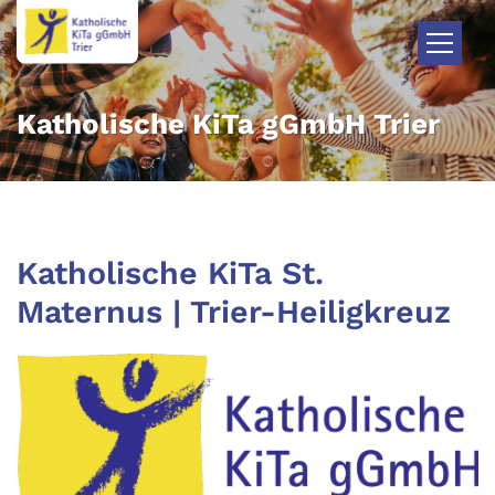
Zum Inhalt springen
Katholische KiTa gGmbH Trier
Katholische KiTa St.
Maternus | Trier-Heiligkreuz