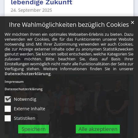
lebendige Zukunft
24. September 2025
✕
Mit einem feierlichen Festakt am 23.
Ihre Wahlmöglichkeiten bezüglich Cookies
September 2025 hat die katholische KiTa
Wir möchten Ihnen ein optimales Webseiten-Erlebnis zu bieten. Dazu
gGmbH Trier ihr 25-jähriges Bestehen ...
verwenden wir Cookies, die für das Funktionieren unserer Website
notwendig sind. Mit Ihrer Zustimmung verwenden wir auch Cookies,
die zur Anzeige externer Inhalte oder zu anonymen Statistikzwecken
genutzt werden. Sie können selbst entscheiden, welche Kategorien Sie
Mehr
zulassen möchten. Bitte beachten Sie, dass auf Basis Ihrer
Einstellungen womöglich nicht mehr alle Funktionalitäten der Seite zur
Verfügung stehen. Weitere Informationen finden Sie in unserer
Datenschutzerklärung
.
Impressum
Datenschutzerklärung
Notwendig
Externe Inhalte
Statistiken
Speichern
Alle akzeptieren