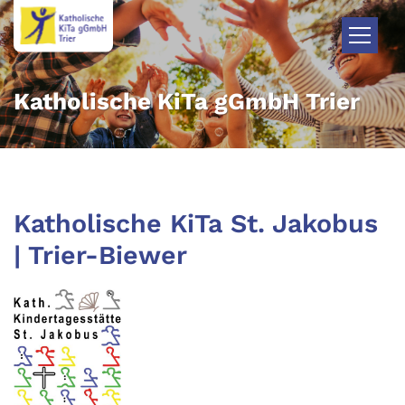
Zum Inhalt springen
Katholische KiTa gGmbH Trier
Katholische KiTa St. Jakobus
| Trier-Biewer