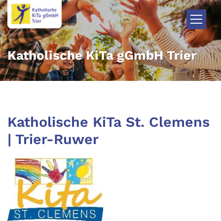
Zum Inhalt springen
Katholische KiTa gGmbH Trier
Katholische KiTa St. Clemens
| Trier-Ruwer