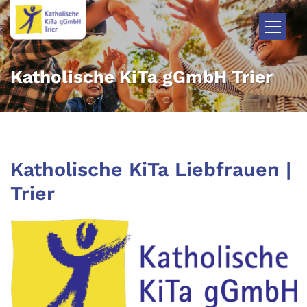
Zum Inhalt springen
Katholische KiTa gGmbH Trier
Katholische KiTa Liebfrauen |
Trier