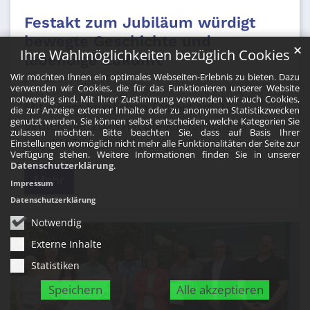
Festakt zum Jubiläum würdigt
bewegte Geschichte und
✕
Ihre Wahlmöglichkeiten bezüglich Cookies
lebendige Zukunft
Wir möchten Ihnen ein optimales Webseiten-Erlebnis zu bieten. Dazu
24. September 2025
verwenden wir Cookies, die für das Funktionieren unserer Website
notwendig sind. Mit Ihrer Zustimmung verwenden wir auch Cookies,
Mit einem feierlichen Festakt am 23.
die zur Anzeige externer Inhalte oder zu anonymen Statistikzwecken
genutzt werden. Sie können selbst entscheiden, welche Kategorien Sie
September 2025 hat die katholische KiTa
zulassen möchten. Bitte beachten Sie, dass auf Basis Ihrer
gGmbH Trier ihr 25-jähriges Bestehen ...
Einstellungen womöglich nicht mehr alle Funktionalitäten der Seite zur
Verfügung stehen. Weitere Informationen finden Sie in unserer
Datenschutzerklärung
.
Mehr
Impressum
Datenschutzerklärung
Notwendig
Externe Inhalte
Statistiken
Speichern
Alle akzeptieren