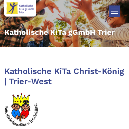
Zum Inhalt springen
Katholische KiTa gGmbH Trier
Katholische KiTa Christ-König
| Trier-West