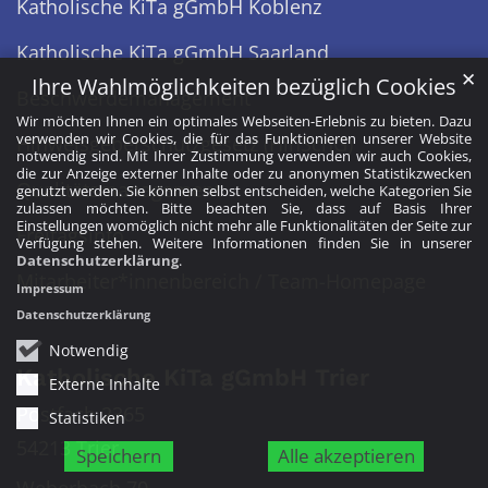
Katholische KiTa gGmbH Koblenz
Katholische KiTa gGmbH Saarland
✕
Ihre Wahlmöglichkeiten bezüglich Cookies
Beschwerdemanagement
Wir möchten Ihnen ein optimales Webseiten-Erlebnis zu bieten. Dazu
verwenden wir Cookies, die für das Funktionieren unserer Website
Hinweisgeberschutzgesetz (HinSchG)
notwendig sind. Mit Ihrer Zustimmung verwenden wir auch Cookies,
die zur Anzeige externer Inhalte oder zu anonymen Statistikzwecken
Qualitätsmanagement
genutzt werden. Sie können selbst entscheiden, welche Kategorien Sie
zulassen möchten. Bitte beachten Sie, dass auf Basis Ihrer
Einstellungen womöglich nicht mehr alle Funktionalitäten der Seite zur
Freitagsinfo
Verfügung stehen. Weitere Informationen finden Sie in unserer
Datenschutzerklärung
.
Mitarbeiter*innenbereich / Team-Homepage
Impressum
Datenschutzerklärung
Notwendig
Katholische KiTa gGmbH Trier
Externe Inhalte
Postfach 2365
Statistiken
54213 Trier
Speichern
Alle akzeptieren
Weberbach 70