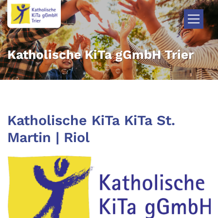
Zum Inhalt springen
Katholische KiTa gGmbH Trier
Katholische KiTa KiTa St.
Martin | Riol