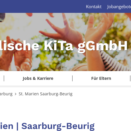
Kontakt
Jobangebot
lische KiTa gGmbH 
Jobs & Karriere
Für Eltern
arburg
St. Marien Saarburg-Beurig
ien | Saarburg-Beurig