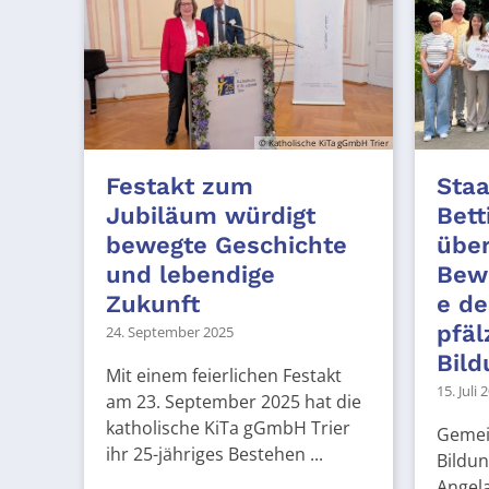
© Katholische KiTa gGmbH Trier
Festakt zum
Staa
Jubiläum würdigt
Bett
bewegte Geschichte
über
und lebendige
Bewi
Zukunft
e de
pfäl
24. September 2025
Bild
Mit einem feierlichen Festakt
15. Juli 
am 23. September 2025 hat die
katholische KiTa gGmbH Trier
Gemei
ihr 25-jähriges Bestehen ...
Bildun
Angela