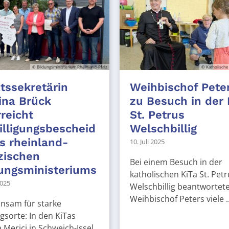
© Bildungsministerium Rheinland-Pfalz
© Katholische
tssekretärin
Weihbischof Pete
ina Brück
zu Besuch in der 
reicht
St. Petrus
lligungsbescheid
Welschbillig
s rheinland-
10. Juli 2025
zischen
Bei einem Besuch in der
ungsministeriums
katholischen KiTa St. Petr
2025
Welschbillig beantwortet
Weihbischof Peters viele ..
nsam für starke
gsorte: In den KiTas
 Merici in Schweich-Issel