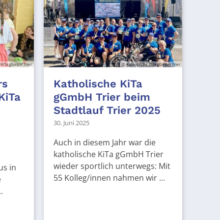
 KiTa gGmbH Trier
© Katholische KiTa gGmbH Trier
rs
Katholische KiTa
KiTa
gGmbH Trier beim
Stadtlauf Trier 2025
30. Juni 2025
Auch in diesem Jahr war die
katholische KiTa gGmbH Trier
wieder sportlich unterwegs: Mit
us in
55 Kolleg/innen nahmen wir ...
e
.