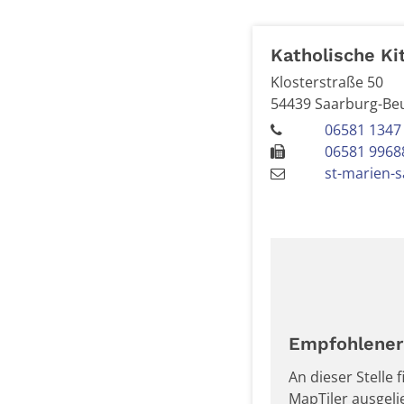
Katholische Ki
Klosterstraße 50
54439
Saarburg-Be
06581 1347
06581 9968
st-marien-
Empfohlener 
An dieser Stelle
MapTiler ausgel