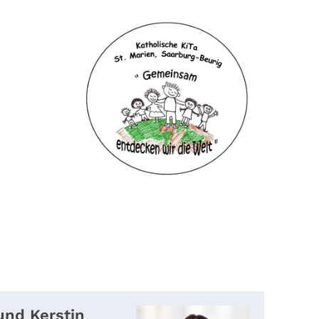
und
Kerstin