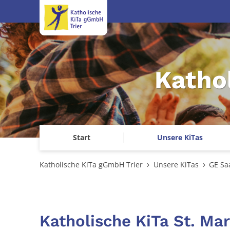
Zum Inhalt springen
Katho
Start
Unsere KiTas
Katholische KiTa gGmbH Trier
Unsere KiTas
GE Sa
Katholische KiTa St. Mar