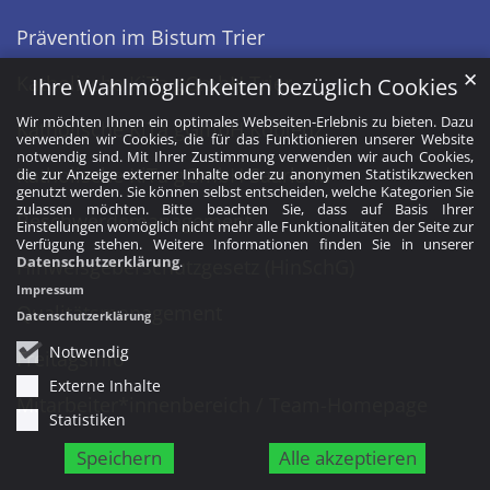
Prävention im Bistum Trier
✕
Katholische KiTa gGmbH Trier
Ihre Wahlmöglichkeiten bezüglich Cookies
Wir möchten Ihnen ein optimales Webseiten-Erlebnis zu bieten. Dazu
Katholische KiTa gGmbH Koblenz
verwenden wir Cookies, die für das Funktionieren unserer Website
notwendig sind. Mit Ihrer Zustimmung verwenden wir auch Cookies,
Katholische KiTa gGmbH Saarland
die zur Anzeige externer Inhalte oder zu anonymen Statistikzwecken
genutzt werden. Sie können selbst entscheiden, welche Kategorien Sie
zulassen möchten. Bitte beachten Sie, dass auf Basis Ihrer
Beschwerdemanagement
Einstellungen womöglich nicht mehr alle Funktionalitäten der Seite zur
Verfügung stehen. Weitere Informationen finden Sie in unserer
Datenschutzerklärung
.
Hinweisgeberschutzgesetz (HinSchG)
Impressum
Qualitätsmanagement
Datenschutzerklärung
Notwendig
Freitagsinfo
Externe Inhalte
Mitarbeiter*innenbereich / Team-Homepage
Statistiken
Speichern
Alle akzeptieren