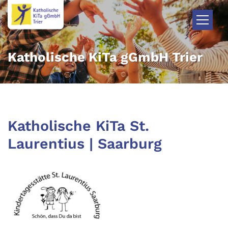
Zum Inhalt springen
Katholische KiTa gGmbH Trier
Katholische KiTa St.
Laurentius | Saarburg