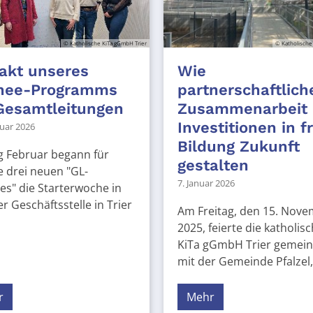
© Katholische KiTa gGmbH Trier
© Katholische
akt unseres
Wie
inee-Programms
partnerschaftlich
Gesamtleitungen
Zusammenarbeit
Investitionen in f
ruar 2026
Bildung Zukunft
g Februar begann für
gestalten
 drei neuen "GL-
7. Januar 2026
es" die Starterwoche in
r Geschäftsstelle in Trier
Am Freitag, den 15. Nov
2025, feierte die katholis
KiTa gGmbH Trier gemei
mit der Gemeinde Pfalzel, 
r
Mehr