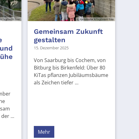
 KiTa gGmbH Trier
© Katholische KiTa gGmbH Trier
Gemeinsam Zukunft
e
gestalten
 und
15. Dezember 2025
rühe
Von Saarburg bis Cochem, von
Bitburg bis Birkenfeld: Über 80
KiTas pflanzen Jubiläumsbäume
als Zeichen tiefer ...
ember
che
nsam
der ...
Mehr