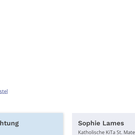
stel
chtung
Sophie
Lames
Katholische KiTa St. Mat