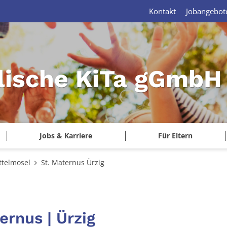
Kontakt
Jobangebot
lische KiTa gGmbH 
Jobs & Karriere
Für Eltern
ttelmosel
St. Maternus Ürzig
ernus | Ürzig