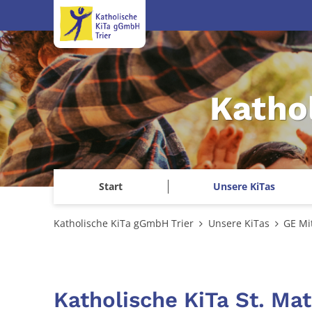
Zum Inhalt springen
Katho
Start
Unsere KiTas
Katholische KiTa gGmbH Trier
Unsere KiTas
GE Mi
Katholische KiTa St. Mat