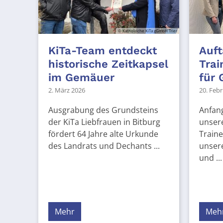
© Katholische KiTa gGmbH Trier
KiTa-Team entdeckt
Auft
historische Zeitkapsel
Tra
im Gemäuer
für 
2. März 2026
20. Feb
Ausgrabung des Grundsteins
Anfan
der KiTa Liebfrauen in Bitburg
unsere
fördert 64 Jahre alte Urkunde
Traine
des Landrats und Dechants ...
unsere
und ...
Mehr
Meh