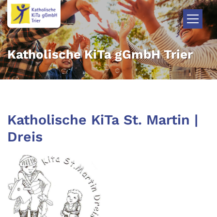
Zum Inhalt springen
Katholische KiTa gGmbH Trier
Katholische KiTa St. Martin |
Dreis