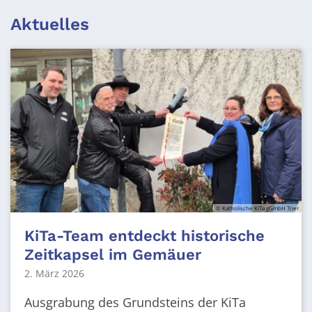
Aktuelles
© Katholische KiTa gGmbH Trier
KiTa-Team entdeckt historische
Zeitkapsel im Gemäuer
2. März 2026
Ausgrabung des Grundsteins der KiTa