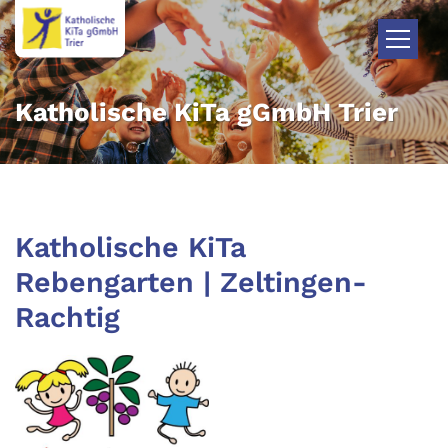
Zum Inhalt springen
Katholische KiTa gGmbH Trier
Katholische KiTa
Rebengarten | Zeltingen-
Rachtig