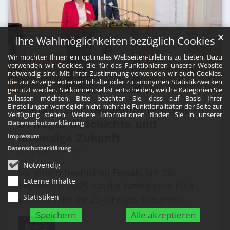
✕
Ihre Wahlmöglichkeiten bezüglich Cookies
Wir möchten Ihnen ein optimales Webseiten-Erlebnis zu bieten. Dazu
verwenden wir Cookies, die für das Funktionieren unserer Website
notwendig sind. Mit Ihrer Zustimmung verwenden wir auch Cookies,
die zur Anzeige externer Inhalte oder zu anonymen Statistikzwecken
genutzt werden. Sie können selbst entscheiden, welche Kategorien Sie
© Katholische KiTa gGmbH Trier
zulassen möchten. Bitte beachten Sie, dass auf Basis Ihrer
Einstellungen womöglich nicht mehr alle Funktionalitäten der Seite zur
Festakt zum Jubiläum würdigt
Verfügung stehen. Weitere Informationen finden Sie in unserer
bewegte Geschichte und
Datenschutzerklärung
.
lebendige Zukunft
Impressum
Datenschutzerklärung
24. September 2025
Notwendig
Mit einem feierlichen Festakt am 23.
Externe Inhalte
September 2025 hat die katholische KiTa
Statistiken
gGmbH Trier ihr 25-jähriges Bestehen ...
Speichern
Alle akzeptieren
Mehr