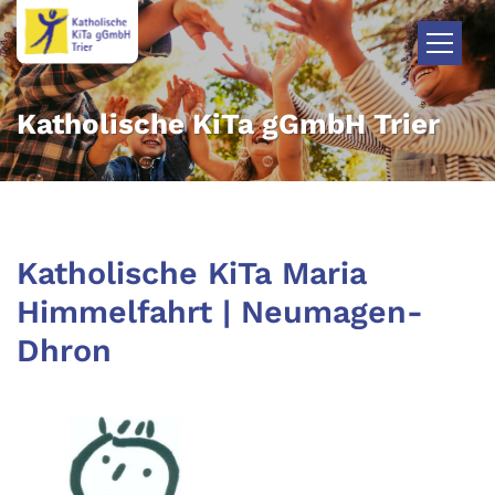
Zum Inhalt springen
Katholische KiTa gGmbH Trier
Katholische KiTa Maria
Himmelfahrt | Neumagen-
Dhron