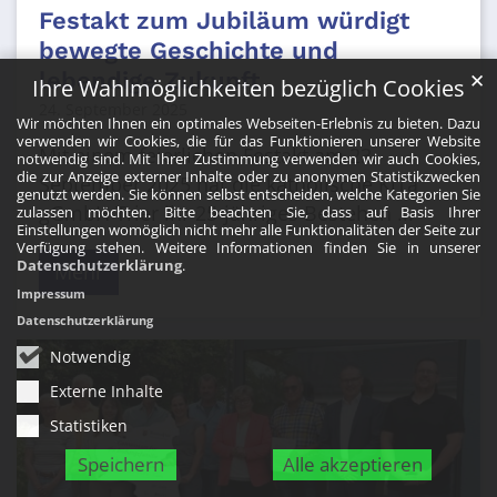
Festakt zum Jubiläum würdigt
bewegte Geschichte und
lebendige Zukunft
✕
Ihre Wahlmöglichkeiten bezüglich Cookies
24. September 2025
Wir möchten Ihnen ein optimales Webseiten-Erlebnis zu bieten. Dazu
verwenden wir Cookies, die für das Funktionieren unserer Website
Mit einem feierlichen Festakt am 23.
notwendig sind. Mit Ihrer Zustimmung verwenden wir auch Cookies,
die zur Anzeige externer Inhalte oder zu anonymen Statistikzwecken
September 2025 hat die katholische KiTa
genutzt werden. Sie können selbst entscheiden, welche Kategorien Sie
gGmbH Trier ihr 25-jähriges Bestehen ...
zulassen möchten. Bitte beachten Sie, dass auf Basis Ihrer
Einstellungen womöglich nicht mehr alle Funktionalitäten der Seite zur
Verfügung stehen. Weitere Informationen finden Sie in unserer
Datenschutzerklärung
.
Mehr
Impressum
Datenschutzerklärung
Notwendig
Externe Inhalte
Statistiken
Speichern
Alle akzeptieren