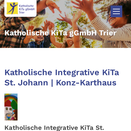
Zum Inhalt springen
Katholische KiTa gGmbH Trier
Katholische Integrative KiTa
St. Johann | Konz-Karthaus
Katholische Integrative KiTa St.