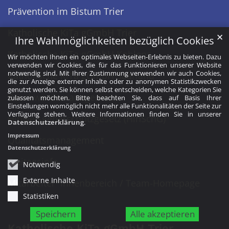
Prävention im Bistum Trier
Katholische KiTa gGmbH Trier
✕
Ihre Wahlmöglichkeiten bezüglich Cookies
Katholische KiTa gGmbH Koblenz
Wir möchten Ihnen ein optimales Webseiten-Erlebnis zu bieten. Dazu
verwenden wir Cookies, die für das Funktionieren unserer Website
notwendig sind. Mit Ihrer Zustimmung verwenden wir auch Cookies,
Katholische KiTa gGmbH Saarland
die zur Anzeige externer Inhalte oder zu anonymen Statistikzwecken
genutzt werden. Sie können selbst entscheiden, welche Kategorien Sie
Beschwerdemanagement
zulassen möchten. Bitte beachten Sie, dass auf Basis Ihrer
Einstellungen womöglich nicht mehr alle Funktionalitäten der Seite zur
Verfügung stehen. Weitere Informationen finden Sie in unserer
Hinweisgeberschutzgesetz (HinSchG)
Datenschutzerklärung
.
Impressum
Qualitätsmanagement
Datenschutzerklärung
Freitagsinfo
Notwendig
Externe Inhalte
Mitarbeiter*innenbereich / Team-Homepage
Statistiken
Speichern
Alle akzeptieren
Katholische KiTa gGmbH Trier