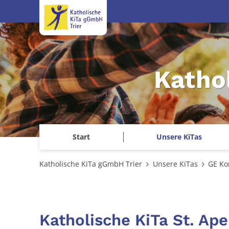
Zum Inhalt springen
Katho
Start
Unsere KiTas
Katholische KiTa gGmbH Trier
Unsere KiTas
GE Ko
Katholische KiTa St. Ape