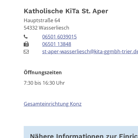
Katholische KiTa St. Aper
Hauptstraße 64
54332
Wasserliesch
06501 6039015
06501 13848
st-aper-wasserliesch@kita-ggmbh-trier.d
Öffnungszeiten
7:30 bis 16:30 Uhr
Gesamteinrichtung Konz
Nähere Informationen zur Einri