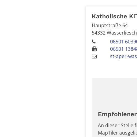
Katholische Ki
Hauptstraße 64
54332
Wasserliesc
06501 6039
06501 1384
st-aper-was
Empfohlener 
An dieser Stelle
MapTiler ausgel