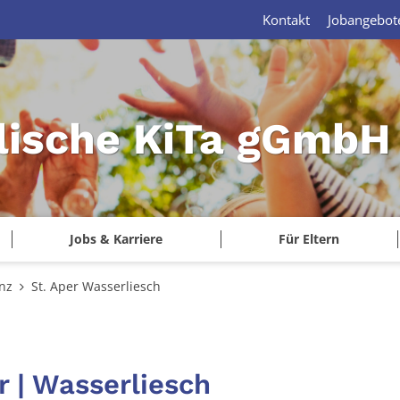
Kontakt
Jobangebot
lische KiTa gGmbH 
Jobs & Karriere
Für Eltern
nz
St. Aper Wasserliesch
r | Wasserliesch