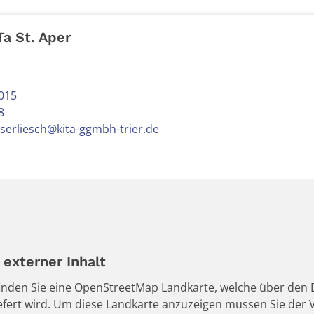
Ta St. Aper
h
015
8
serliesch@kita-ggmbh-trier.de
externer Inhalt
 finden Sie eine OpenStreetMap Landkarte, welche über den D
iefert wird. Um diese Landkarte anzuzeigen müssen Sie de