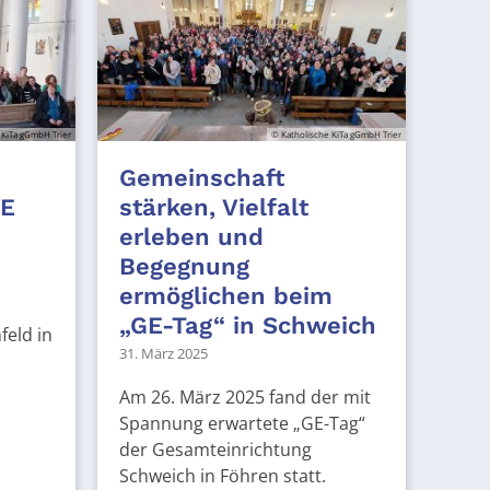
 KiTa gGmbH Trier
© Katholische KiTa gGmbH Trier
Gemeinschaft
GE
stärken, Vielfalt
erleben und
Begegnung
ermöglichen beim
„GE-Tag“ in Schweich
feld in
31. März 2025
Am 26. März 2025 fand der mit
Spannung erwartete „GE-Tag“
der Gesamteinrichtung
Schweich in Föhren statt.