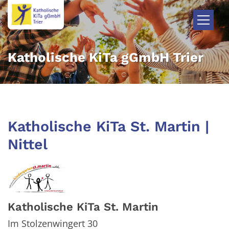
Zum Inhalt springen
Katholische KiTa gGmbH Trier
Katholische KiTa St. Martin |
Nittel
Katholische KiTa St. Martin
Im Stolzenwingert 30