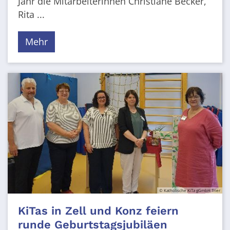
Jahr die Mitarbeiterinnen Christiane Becker,
Rita ...
Mehr
© Katholische KiTa gGmbH Trier
KiTas in Zell und Konz feiern
runde Geburtstagsjubiläen