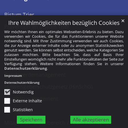
Bistum Trier
✕
Ihre Wahlmöglichkeiten bezüglich Cookies
Prävention im Bistum Trier
Wir möchten Ihnen ein optimales Webseiten-Erlebnis zu bieten. Dazu
verwenden wir Cookies, die für das Funktionieren unserer Website
Katholische KiTa gGmbH Trier
notwendig sind. Mit Ihrer Zustimmung verwenden wir auch Cookies,
die zur Anzeige externer Inhalte oder zu anonymen Statistikzwecken
Katholische KiTa gGmbH Koblenz
genutzt werden. Sie können selbst entscheiden, welche Kategorien Sie
zulassen möchten. Bitte beachten Sie, dass auf Basis Ihrer
Einstellungen womöglich nicht mehr alle Funktionalitäten der Seite zur
Katholische KiTa gGmbH Saarland
Verfügung stehen. Weitere Informationen finden Sie in unserer
Datenschutzerklärung
.
Beschwerdemanagement
Impressum
Datenschutzerklärung
Hinweisgeberschutzgesetz (HinSchG)
Notwendig
Qualitätsmanagement
Externe Inhalte
Statistiken
Freitagsinfo
Speichern
Alle akzeptieren
Mitarbeiter*innenbereich / Team-Homepage