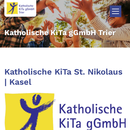
Zum Inhalt springen
Katholische KiTa gGmbH Trier
Katholische KiTa St. Nikolaus
| Kasel