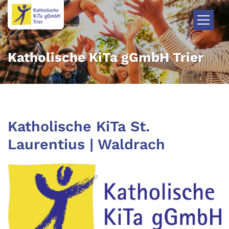
Zum Inhalt springen
Katholische KiTa gGmbH Trier
Katholische KiTa St.
Laurentius | Waldrach