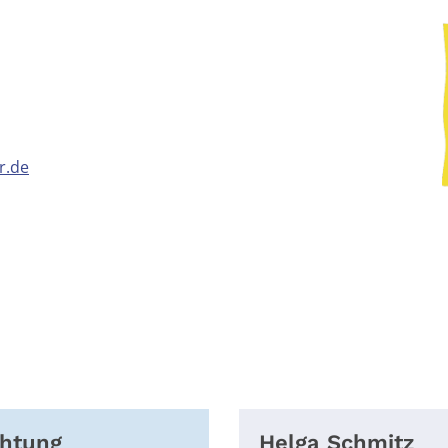
r.de
chtung
Helga
Schmitz