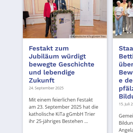
© Katholische KiTa gGmbH Trier
Festakt zum
Staa
Jubiläum würdigt
Bett
bewegte Geschichte
über
und lebendige
Bewi
Zukunft
e de
pfäl
24. September 2025
Bild
Mit einem feierlichen Festakt
15. Juli 
am 23. September 2025 hat die
katholische KiTa gGmbH Trier
Gemei
ihr 25-jähriges Bestehen ...
Bildun
Angela