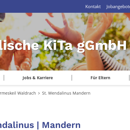
Kontakt
Jobangebot
lische KiTa gGmbH 
Jobs & Karriere
Für Eltern
rmeskeil Waldrach
St. Wendalinus Mandern
ndalinus | Mandern