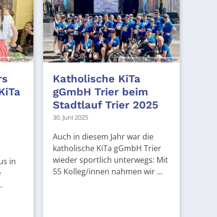
 KiTa gGmbH Trier
© Katholische KiTa gGmbH Trier
rs
Katholische KiTa
KiTa
gGmbH Trier beim
Stadtlauf Trier 2025
30. Juni 2025
Auch in diesem Jahr war die
katholische KiTa gGmbH Trier
wieder sportlich unterwegs: Mit
us in
55 Kolleg/innen nahmen wir ...
e
.