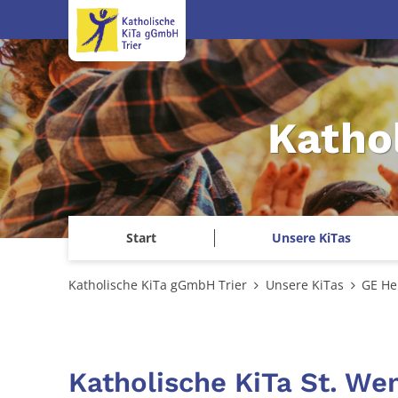
Zum Inhalt springen
Katho
Start
Unsere KiTas
Katholische KiTa gGmbH Trier
Unsere KiTas
GE He
Katholische KiTa St. We