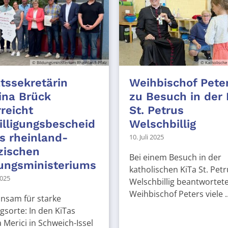
© Bildungsministerium Rheinland-Pfalz
© Katholische
tssekretärin
Weihbischof Pete
ina Brück
zu Besuch in der 
reicht
St. Petrus
lligungsbescheid
Welschbillig
s rheinland-
10. Juli 2025
zischen
Bei einem Besuch in der
ungsministeriums
katholischen KiTa St. Petr
2025
Welschbillig beantwortet
Weihbischof Peters viele ..
nsam für starke
gsorte: In den KiTas
 Merici in Schweich-Issel