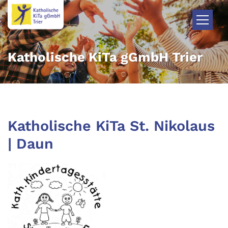
Zum Inhalt springen
Katholische KiTa gGmbH Trier
Katholische KiTa St. Nikolaus
| Daun