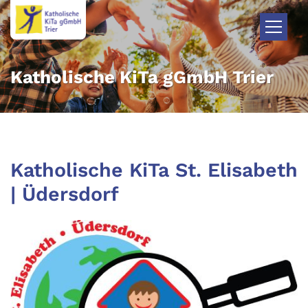
Zum Inhalt springen
Katholische KiTa gGmbH Trier
Katholische KiTa St. Elisabeth
| Üdersdorf