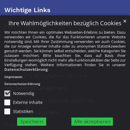
Wichtige Links
✕
Ihre Wahlmöglichkeiten bezüglich Cookies
Bistum Trier
Wir möchten Ihnen ein optimales Webseiten-Erlebnis zu bieten. Dazu
verwenden wir Cookies, die für das Funktionieren unserer Website
Prävention im Bistum Trier
notwendig sind. Mit Ihrer Zustimmung verwenden wir auch Cookies,
die zur Anzeige externer Inhalte oder zu anonymen Statistikzwecken
Katholische KiTa gGmbH Trier
genutzt werden. Sie können selbst entscheiden, welche Kategorien Sie
zulassen möchten. Bitte beachten Sie, dass auf Basis Ihrer
Einstellungen womöglich nicht mehr alle Funktionalitäten der Seite zur
Katholische KiTa gGmbH Koblenz
Verfügung stehen. Weitere Informationen finden Sie in unserer
Datenschutzerklärung
.
Katholische KiTa gGmbH Saarland
Impressum
Datenschutzerklärung
Beschwerdemanagement
Notwendig
Hinweisgeberschutzgesetz (HinSchG)
Externe Inhalte
Statistiken
Qualitätsmanagement
Speichern
Alle akzeptieren
Freitagsinfo